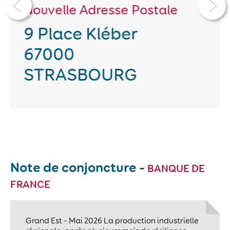
stale
Lundi 28 Septembre
Grégoire BIASINI
Cabinet de conseil
PALOMAR
Note de conjoncture -
BANQUE DE
FRANCE
Grand Est - Mai 2026 La production industrielle